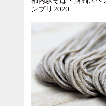
都内駅そば・路麺店ベス
ンプリ2020」