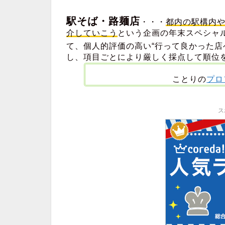
駅そば・路麺店
・・・
都内の駅構内
介していこう
という企画の年末スペシャル。
て、個人的評価の高い“行って良かった店
し、項目ごとにより厳しく採点して順位
ことりの
プロ
ス