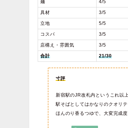
麺
4/5
具材
3/5
立地
5/5
コスパ
3/5
店構え・雰囲気
3/5
合計
21/30
寸評
新宿駅のJR改札内というこれ以
駅そばとしてはかなりのクオリテ
ほんのり香るつゆで、大変完成度