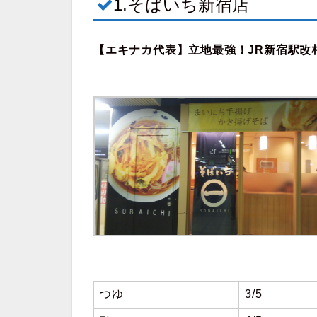
1.そばいち新宿店
【エキナカ代表】立地最強！JR新宿駅改
つゆ
3/5