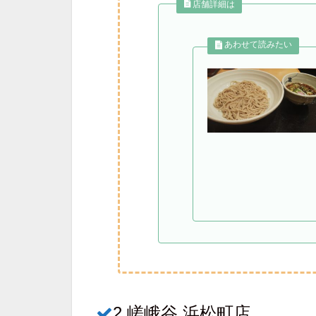
店舗詳細は
2.嵯峨谷 浜松町店