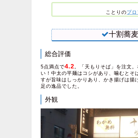
ことりの
プロ
十割蕎麦
総合評価
4.2
5点満点で
。「天もりそば」を注文。
い！中太の平麺はコシがあり、噛むとそ
すが旨味はしっかりあり、かき揚げは揚げ
足の逸品でした。
外観