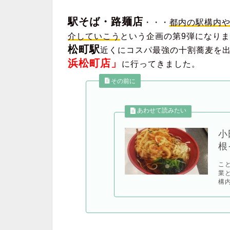
駅そば・路麺店
・・・
都内の駅構内
介していこう
という企画の第9弾になりま
松町駅
近くにコスパ最強の十割蕎麦を
浜松町店」
に行ってきました。
その前に
小
根
こ
業
構