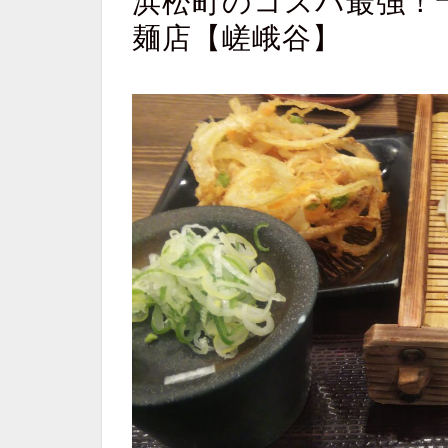
浜松町のコスパ最強！
麺店【嵯峨谷】