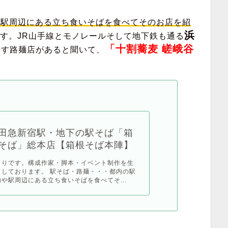
や駅周辺にある立ち食いそばを食べてそのお店を紹
浜
す。JR山手線とモノレールそして地下鉄も通る
「十割蕎麦 嵯峨谷
出す路麺店があると聞いて、
田急新宿駅・地下の駅そば「箱
そば」総本店【箱根そば本陣】
とりです。構成作家・脚本・イベント制作を生
としております。 駅そば・路麺・・・都内の駅
内や駅周辺にある立ち食いそばを食べてそ...