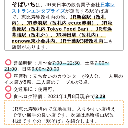
そばいち
は、JR東日本の飲食業子会社
日本レ
ストランエンタプライズ
が運営する駅そば店
で、恵比寿駅改札内の他
、
JR新宿駅（改札
内）、JR赤羽駅（改札内 ecute赤羽）、JR秋
葉原駅（改札内 Tokyo Food Bar）、JR海浜
幕張駅（改札外）、JR神田駅（改札内）、
nonowa東小金井内、JR千葉駅3階改札内
にも
店舗があります。
営業時間：月〜金
7:00～22:30
、土曜
7:00〜
21:00
、日曜
9:00〜20:00
座席数：立ち食いのカウンターが9人分、一人用の
イス席が5席、二人席のテーブルが3卓。
交通系IC：使用可。
2021年1月8日現在で
食べログ評価：
3.29
JR恵比寿駅構内で立地抜群。入りやすい店構え
で使い勝手の良い店です。次回は馬喰横山駅改
札出てすぐの「駅そば」を紹介します。