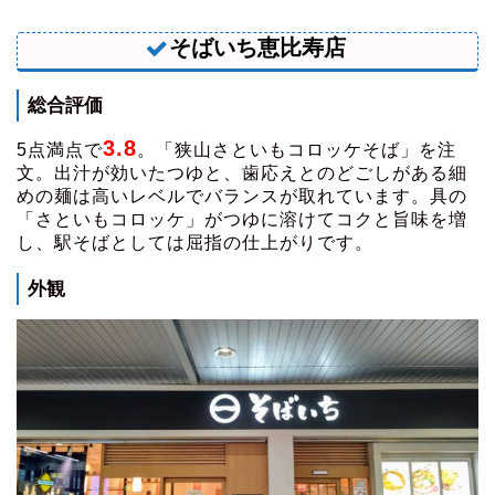
そばいち恵比寿店
総合評価
3.8
5点満点で
。「狭山さといもコロッケそば」を注
文。出汁が効いたつゆと、歯応えとのどごしがある細
めの麺は高いレベルでバランスが取れています。具の
「さといもコロッケ」がつゆに溶けてコクと旨味を増
し、駅そばとしては屈指の仕上がりです。
外観