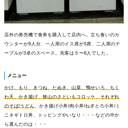
店外の券売機で食券を購入して店内へ。立ち食いのカ
ウンターが9人分、一人用のイス席が5席、二人席のテ
ーブルが3卓のスペース。先客は５〜6人でした。
メニュー
かけ、もり、きつね、たぬき、山菜、鴨せいろ、ちく
わ天、かき揚げ、狭山のさといもコロッケ、それぞれ
のそば/うどん
、かき揚げ小丼/肉小丼/ねぎとろ小丼/ミ
ニネギトロ丼、トッピングやいなり・・・などの中か
ら選んだのは・・・