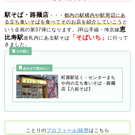
駅そば・路麺店
・・・
都内の駅構内や駅周辺にあ
る立ち食いそばを食べてそのお店を紹介していこう
と
恵
いう企画の第37弾になります。
JR山手線・埼京線
比寿駅
「そばいち」
改札内にある駅そば
に行って
きました。
その前に
町屋駅近く・センターまち
や内の立ち食いそば・路麺
店【八起そば】
ことりの
プロフィール/経歴
はこちら