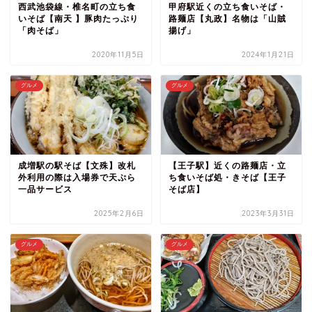
西武池袋線・椎名町の立ち食
甲府駅近くの立ち食いそば・
いそば【南天 】豚肉たっぷり
路麺店【丸政】名物は「山賊
「肉そば」
揚げ」
2020年11月5日
2024年1月21日
グルメ
グルメ
成増駅の駅そば【文殊】改札
【王子駅】近くの路麺店・立
外利用の際は入場券で天ぷら
ち食いそば処・きそば【王子
一品サービス
そば店】
2025年2月6日
2023年3月31日
グルメ
グルメ