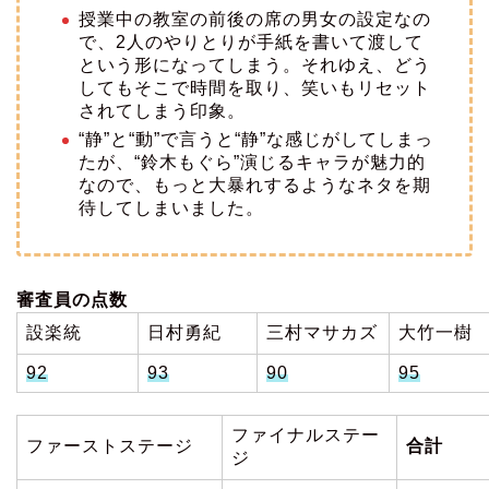
授業中の教室の前後の席の男女の設定なの
で、2人のやりとりが手紙を書いて渡して
という形になってしまう。それゆえ、どう
してもそこで時間を取り、笑いもリセット
されてしまう印象。
“静”と“動”で言うと“静”な感じがしてしまっ
たが、“鈴木もぐら”演じるキャラが魅力的
なので、もっと大暴れするようなネタを期
待してしまいました。
審査員の点数
設楽統
日村勇紀
三村マサカズ
大竹一樹
92
93
90
95
ファイナルステー
ファーストステージ
合計
ジ