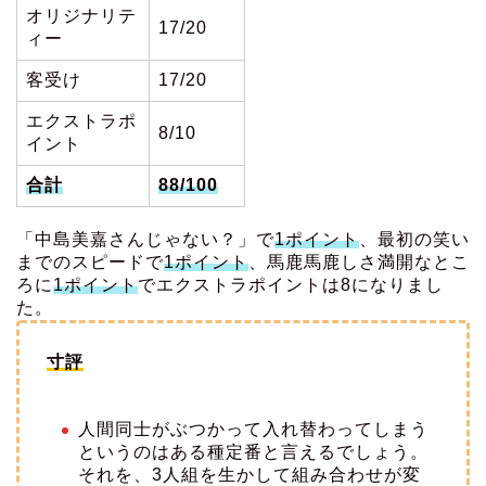
オリジナリテ
17/20
ィー
客受け
17/20
エクストラポ
8/10
イント
合計
88/100
「中島美嘉さんじゃない？」で
1ポイント
、最初の笑い
までのスピードで
1ポイント
、馬鹿馬鹿しさ満開なとこ
ろに
1ポイント
でエクストラポイントは8になりまし
た。
寸評
人間同士がぶつかって入れ替わってしまう
というのはある種定番と言えるでしょう。
それを、3人組を生かして組み合わせが変