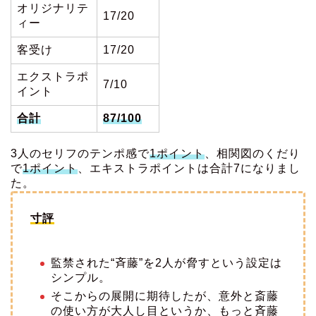
オリジナリテ
17/20
ィー
客受け
17/20
エクストラポ
7/10
イント
合計
87/100
3人のセリフのテンポ感で
1ポイント
、相関図のくだり
で
1ポイント
、エキストラポイントは合計7になりまし
た。
寸評
監禁された“斉藤”を2人が脅すという設定は
シンプル。
そこからの展開に期待したが、意外と斎藤
の使い方が大人し目というか、もっと斉藤