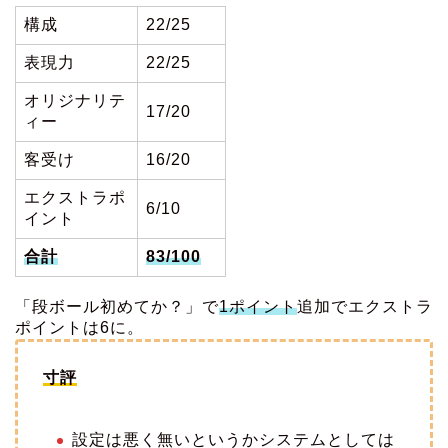
構成
22/25
表現力
22/25
オリジナリテ
17/20
ィー
客受け
16/20
エクストラポ
6/10
イント
合計
83/100
「段ボール初めてか？」で
1ポイント
追加でエクストラ
ポイントは6に。
寸評
設定は悪く無いというかシステムとしては