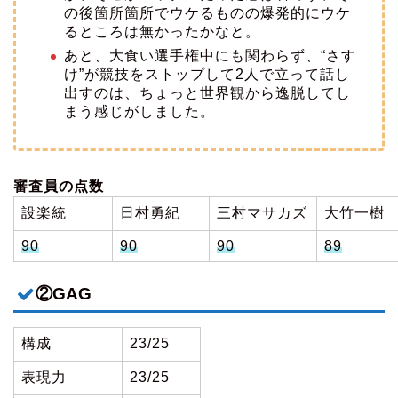
の後箇所箇所でウケるものの爆発的にウケ
るところは無かったかなと。
あと、大食い選手権中にも関わらず、“さす
け”が競技をストップして2人で立って話し
出すのは、ちょっと世界観から逸脱してし
まう感じがしました。
審査員の点数
設楽統
日村勇紀
三村マサカズ
大竹一樹
90
90
90
89
②GAG
構成
23/25
表現力
23/25