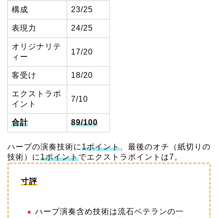
構成
23/25
表現力
24/25
オリジナリテ
17/20
ィー
客受け
18/20
エクストラポ
7/10
イント
合計
89/100
ハープの演奏技術に
1ポイント
、最後のオチ（紙切りの
技術）に
1ポイント
でエクストラポイントは7。
寸評
ハープ演奏含め技術は流石ベテランの一