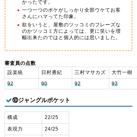
かったです。
一つ一つのボケがしっかり全部ウケてお客
さんにハマってた印象。
欲をいうと、屋敷のツッコミのフレーズな
のかツッコミ方によっては、更に笑いを増
幅出来たのではと個人的には思いました。
審査員の点数
設楽統
日村勇紀
三村マサカズ
大竹一樹
92
90
92
93
⑩ジャングルポケット
構成
22/25
表現力
24/25