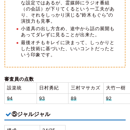
な設定ではあるが、霊媒師にラジオ番組
（の会話）が下りてくるという一工夫があ
り、それをしっかり演じる“鈴木もぐら”の
演技力も見事。
小道具の出し方含め、途中から話の展開も
あってダレずに見ることが出来た。
最後オチもキレイに決まって、しっかりと
した技術に基づいた、いいコントだったと
いう印象です。
審査員の点数
設楽統
日村勇紀
三村マサカズ
大竹一樹
94
93
89
92
⑤ジャルジャル