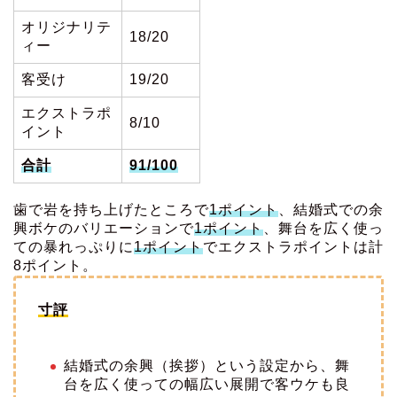
オリジナリテ
18/20
ィー
客受け
19/20
エクストラポ
8/10
イント
合計
91/100
歯で岩を持ち上げたところで
1ポイント
、結婚式での余
興ボケのバリエーションで
1ポイント
、舞台を広く使っ
ての暴れっぷりに
1ポイント
でエクストラポイントは計
8ポイント。
寸評
結婚式の余興（挨拶）という設定から、舞
台を広く使っての幅広い展開で客ウケも良