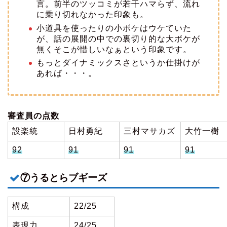
言。前半のツッコミが若干ハマらず、流れ
に乗り切れなかった印象も。
小道具を使ったりの小ボケはウケていた
が、話の展開の中での裏切り的な大ボケが
無くそこが惜しいなぁという印象です。
もっとダイナミックスさというか仕掛けが
あれば・・・。
審査員の点数
設楽統
日村勇紀
三村マサカズ
大竹一樹
92
91
91
91
⑦うるとらブギーズ
構成
22/25
表現力
24/25