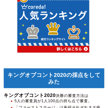
キングオブコント2020の採点をして
みた
キングオブコント2020
決勝の審査方法は
5人の審査員が1人100点の持ち点で審査。
「ファーストステージ」は各組それぞれネタ終