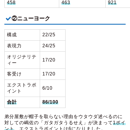
458
463
921
②ニューヨーク
構成
22/25
表現力
24/25
オリジナリテ
17/20
ィー
客受け
17/20
エクストラポ
6/10
イント
合計
86/100
弟分屋敷が帽子を取らない理由をウタウダ述べるのに
対しての嶋佐の「ガタガタうるせえ」が決まって
1ポイ
ント
、エクストラポイントは6になりました。