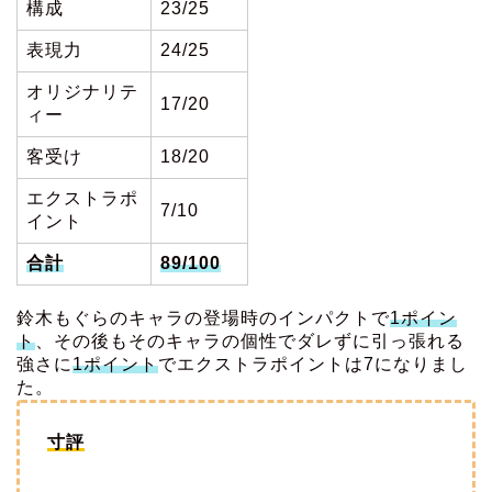
構成
23/25
表現力
24/25
オリジナリテ
17/20
ィー
客受け
18/20
エクストラポ
7/10
イント
合計
89/100
鈴木もぐらのキャラの登場時のインパクトで
1ポイン
ト
、その後もそのキャラの個性でダレずに引っ張れる
強さに
1ポイント
でエクストラポイントは7になりまし
た。
寸評