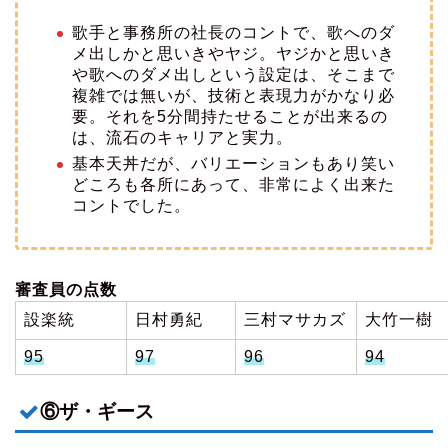
歌手と事務所の社長のコントで、歌へのダ
メ出しかと思いきやヤジ。ヤジかと思いき
や歌へのダメ出しという設定は、そこまで
複雑では無いが、技術と表現力がかなり必
要。それを5分間持たせることが出来るの
は、流石のキャリアと実力。
基本天丼だが、バリエーションもあり笑い
どころも各所にあって、非常によく出来た
コントでした。
審査員の点数
設楽統
日村勇紀
三村マサカズ
大竹一樹
95
97
96
94
⑥ザ・ギース