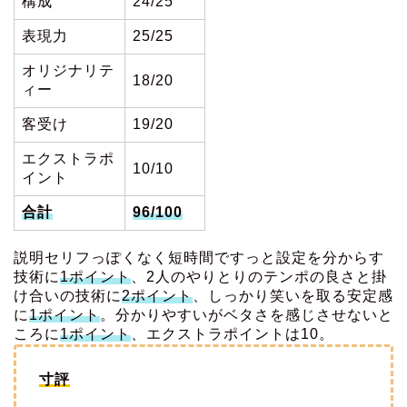
構成
24/25
表現力
25/25
オリジナリテ
18/20
ィー
客受け
19/20
エクストラポ
10/10
イント
合計
96/100
説明セリフっぽくなく短時間ですっと設定を分からす
技術に
1ポイント
、2人のやりとりのテンポの良さと掛
け合いの技術に
2ポイント
、しっかり笑いを取る安定感
に
1ポイント
。分かりやすいがベタさを感じさせないと
ころに
1ポイント
、エクストラポイントは10。
寸評