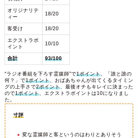
オリジナリテ
18/20
ィー
客受け
18/20
エクストラポ
10/10
イント
合計
93/100
“ラジオ番組を下ろす霊媒師”で
1ポイント
、「誰と誰の
何？」で
1ポイント
、おばあちゃんが出てくるタイミン
グの上手さで
2ポイント
、最後オチもキレイに決まった
ので
1ポイント
、エクストラポイントは10になりまし
た。
寸評
変な霊媒師と客というのはわりとありそう