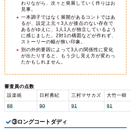
わりながら、次々と発展していく作りはお
見事。
一本調子ではなく展開があるコントではあ
るが、設定上元々3人が接点のない存在で
あるがゆえに、1人1人が独立しているよう
に感じました。2対1の構図などが作れず、
ストーリーの幅が狭い印象。
別の外的要因によって3人の関係性に変化
が出たりすると、もう少し見え方が変わっ
たかもしれません。
審査員の点数
設楽統
日村勇紀
三村マサカズ
大竹一樹
88
90
91
91
③ロングコートダディ