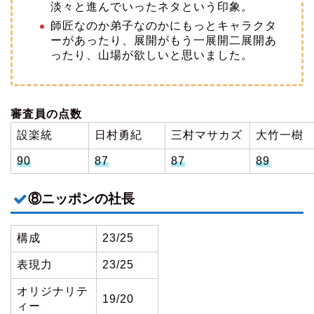
淡々と進んでいったネタという印象。
師匠なのか弟子なのかにもっとキャラクタ
ーがあったり、展開がもう一展開二展開あ
ったり、山場が欲しいと思いました。
審査員の点数
設楽統
日村勇紀
三村マサカズ
大竹一樹
90
87
87
89
⑧ニッポンの社長
構成
23/25
表現力
23/25
オリジナリテ
19/20
ィー