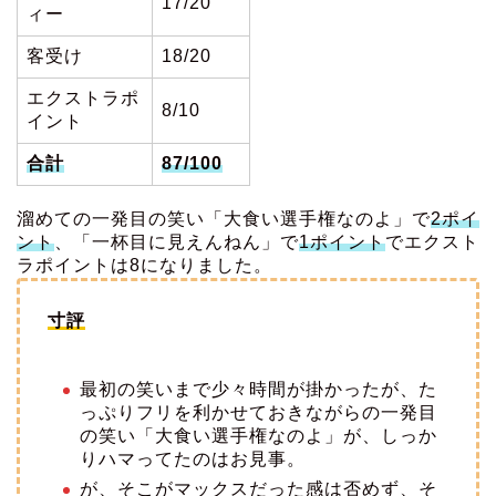
17/20
ィー
客受け
18/20
エクストラポ
8/10
イント
合計
87/100
溜めての一発目の笑い「大食い選手権なのよ」で
2ポイ
ント
、「一杯目に見えんねん」で
1ポイント
でエクスト
ラポイントは8になりました。
寸評
最初の笑いまで少々時間が掛かったが、た
っぷりフリを利かせておきながらの一発目
の笑い「大食い選手権なのよ」が、しっか
りハマってたのはお見事。
が、そこがマックスだった感は否めず、そ