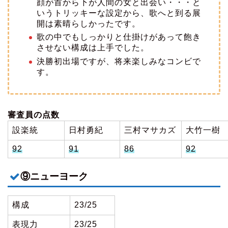
顔が首から下が人間の女と出会い・・・と
いうトリッキーな設定から、歌へと到る展
開は素晴らしかったです。
歌の中でもしっかりと仕掛けがあって飽き
させない構成は上手でした。
決勝初出場ですが、将来楽しみなコンビで
す。
審査員の点数
設楽統
日村勇紀
三村マサカズ
大竹一樹
92
91
86
92
⑨ニューヨーク
構成
23/25
表現力
23/25