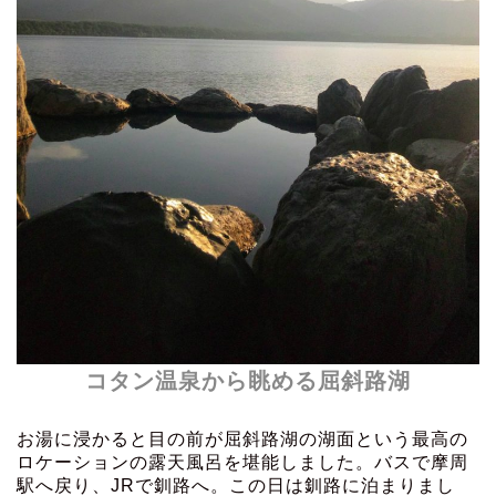
コタン温泉から眺める屈斜路湖
お湯に浸かると目の前が屈斜路湖の湖面という最高の
ロケーションの露天風呂を堪能しました。バスで摩周
駅へ戻り、JRで釧路へ。この日は釧路に泊まりまし