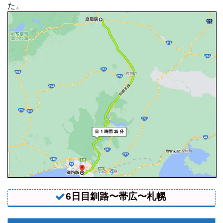
た。
6日目釧路〜帯広〜札幌