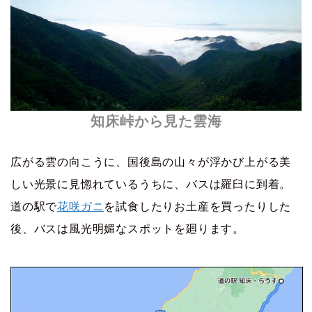
知床峠から見た雲海
広がる雲の向こうに、国後島の山々が浮かび上がる美
しい光景に見惚れているうちに、バスは羅臼に到着。
道の駅で
花咲ガニ
を試食したりお土産を買ったりした
後、バスは風光明媚なスポットを廻ります。