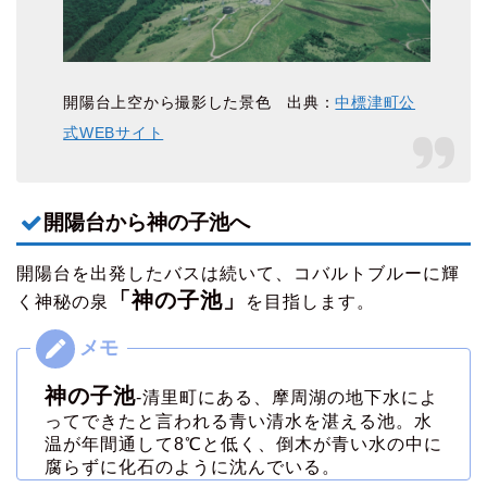
開陽台上空から撮影した景色 出典：
中標津町公
式WEBサイト
開陽台から神の子池へ
開陽台を出発したバスは続いて、コバルトブルーに輝
「神の子池」
く神秘の泉
を目指します。
神の子池
-清里町にある、摩周湖の地下水によ
ってできたと言われる青い清水を湛える池。水
温が年間通して8℃と低く、倒木が青い水の中に
腐らずに化石のように沈んでいる。