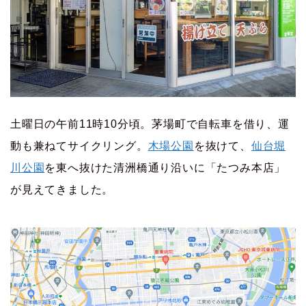
土曜日の午前11時10分頃。茅場町で自転車を借り、運
動も兼ねてサイクリング。
木場公園
を抜けて、
仙台堀
川公園
を東へ抜けた
清洲橋通り沿いに「たつみ本店」
が見えてきました。