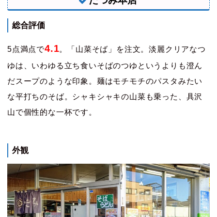
たつみ本店
総合評価
4.1
5点満点で
。「山菜そば」を注文。淡麗クリアなつ
ゆは、いわゆる立ち食いそばのつゆというよりも澄ん
だスープのような印象。麺はモチモチのパスタみたい
な平打ちのそば。シャキシャキの山菜も乗った、具沢
山で個性的な一杯です。
外観