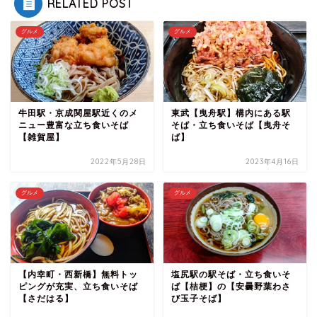
RELATED POST
グルメ
グルメ
牛田駅・京成関屋駅近くのメ
東武【曳舟駅】構内にある駅
ニュー豊富な立ち食いそば
そば・立ち食いそば【曳舟そ
【雑賀屋】
ば】
2022年5月28日
2023年4月16日
グルメ
グルメ
【内幸町・西新橋】無料トッ
塩尻駅の駅そば・立ち食いそ
ピングが充実、立ち食いそば
ば【桔梗】の【安曇野葉わさ
【さだはる】
び玉子そば】