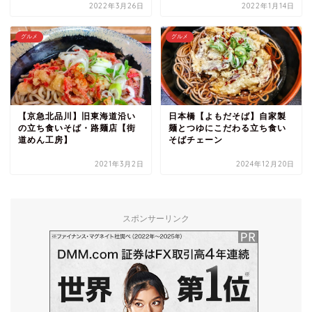
2022年3月26日
2022年1月14日
グルメ
グルメ
【京急北品川】旧東海道沿い
日本橋【よもだそば】自家製
の立ち食いそば・路麺店【街
麺とつゆにこだわる立ち食い
道めん工房】
そばチェーン
2021年3月2日
2024年12月20日
スポンサーリンク