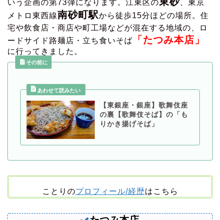
東砂
いう企画の第73弾になります。江東区の
、東京
南砂町
駅
メトロ東西線
から徒歩15分ほどの場所。住
宅や飲食店・商店や町工場などが混在する地域の、ロ
「たつみ本店
」
ードサイド路麺店・立ち食いそば
に行ってきました。
その前に
【東銀座・銀座】歌舞伎座
の裏【歌舞伎そば】の「も
りかき揚げそば」
ことりの
プロフィール/経歴
はこちら