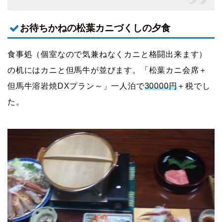
お待ちかねの松葉カニづくしの夕食
食事処（個室なので気兼ねなくカニと格闘出来ます）
の机にはカニと但馬牛が並びます。「松葉カニ会席＋
但馬牛溶岩焼DXプラン～」一人泊で
30000円
＋税でし
た。