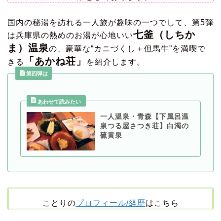
国内の秘湯を訪れる一人旅が趣味の一つでして、第5弾
七釜
（しちか
は兵庫県の熱めのお湯が心地いい
ま）温泉
の、豪華な“カニづくし＋但馬牛”を満喫で
「あかね荘」
きる
を紹介します。
第四弾は
一人温泉・青森【下風呂温
泉つる屋さつき荘】白濁の
硫黄泉
ことりの
プロフィール/経歴
はこちら