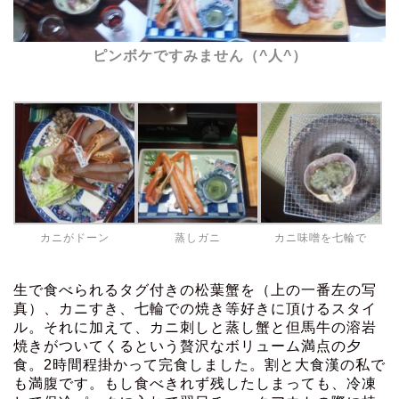
ピンボケですみません（^人^）
カニがドーン
蒸しガニ
カニ味噌を七輪で
生で食べられるタグ付きの松葉蟹を（上の一番左の写
真）、カニすき、七輪での焼き等好きに頂けるスタイ
ル。それに加えて、カニ刺しと蒸し蟹と但馬牛の溶岩
焼きがついてくるという贅沢なボリューム満点の夕
食。2時間程掛かって完食しました。割と大食漢の私で
も満腹です。もし食べきれず残したしまっても、冷凍