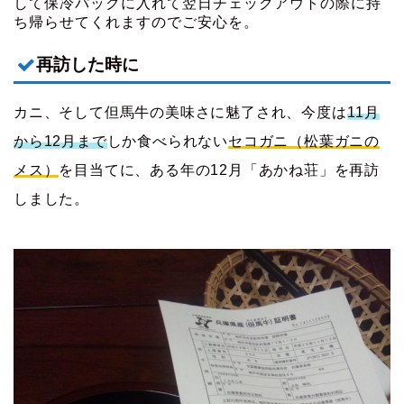
して保冷パックに入れて翌日チェックアウトの際に持
ち帰らせてくれますのでご安心を。
再訪した時に
カニ、そして但馬牛の美味さに魅了され、今度は
11月
から12月まで
しか食べられない
セコガニ（松葉ガニの
メス）
を目当てに、ある年の12月「あかね荘」を再訪
しました。