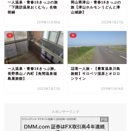
一人温泉・青春18きっぷの旅
岡山県津山・青春18きっぷの
「下諏訪温泉おくむら」名物
旅【津山ホルモンうどんと津
桜鍋
山城跡】
2019年12月30日
2020年1月27日
旅
旅
一人温泉・青春18きっぷ旅。
辺境一人旅・【豊富温泉川島
長野県山ノ内町【角間温泉福
旅館】サロベツ湿原とオロロ
島屋旅館】
ンライン
2022年2月21日
2019年11月14日
スポンサーリンク