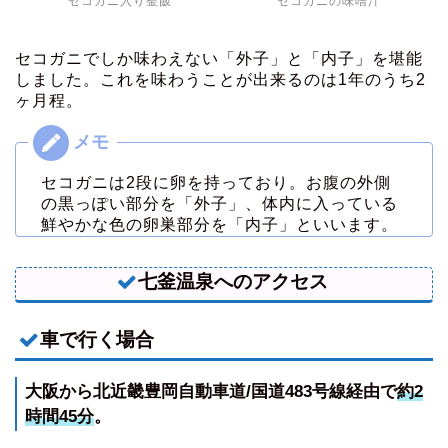
セコガニ入り釜飯
セコガニの味噌汁
セコガニでしか味わえない「外子」と「内子」を堪能
しました。これを味わうことが出来るのは1年のうち2
ヶ月程。
セコガニは2段に卵を持っており。お腹の外側
の黒っぽい部分を「外子」、体内に入っている
鮮やかな色の卵巣部分を「内子」といいます。
七釜温泉へのアクセス
車で行く場合
大阪から北近畿豊岡自動車道/国道483号線経由で
約2
時間45分
。