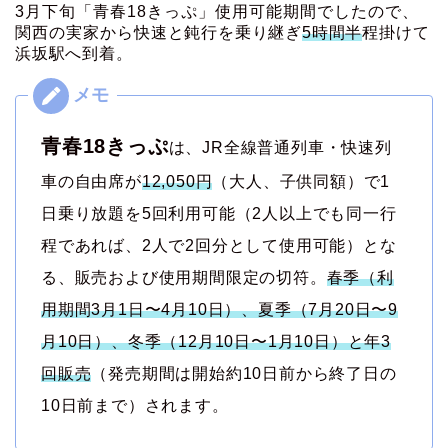
3月下旬「青春18きっぷ」使用可能期間でしたので、
関西の実家から
快速と鈍行を乗り継ぎ
5時間半
程掛けて
浜坂駅へ到着。
青春18きっぷ
は、JR全線普通列車・快速列
車の自由席が
12,050円
（大人、子供同額）で1
日乗り放題を5回利用可能（2人以上でも同一行
程であれば、2人で2回分として使用可能）とな
る、販売および使用期間限定の切符。
春季（利
用期間3月1日〜4月10日）、夏季（7月20日〜9
月10日）、冬季（12月10日〜1月10日）と年3
回販売
（発売期間は開始約10日前から終了日の
10日前まで）されます。